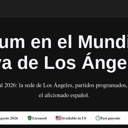
um en el Mundi
ya de Los Ánge
l 2026: la sede de Los Ángeles, partidos programados,
el aficionado español.
agosto 2026
Licensed
Available in US
Fast payouts