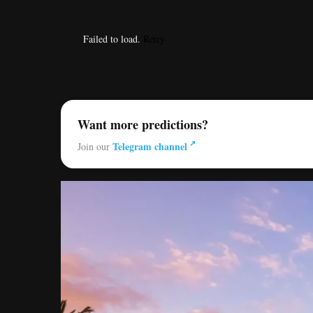
Failed to load.
Retry
Want more predictions?
Telegram channel
Join our