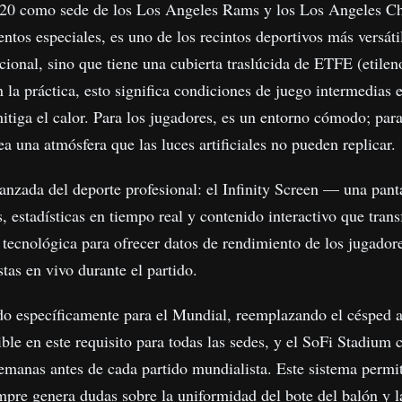
020 como sede de los Los Angeles Rams y los Los Angeles C
tos especiales, es uno de los recintos deportivos más versátil
cional, sino que tiene una cubierta traslúcida de ETFE (etileno
En la práctica, esto significa condiciones de juego intermedias
itiga el calor. Para los jugadores, es un entorno cómodo; para
ea una atmósfera que las luces artificiales no pueden replicar.
anzada del deporte profesional: el Infinity Screen — una pant
 estadísticas en tiempo real y contenido interactivo que trans
tecnológica para ofrecer datos de rendimiento de los jugadore
stas en vivo durante el partido.
ado específicamente para el Mundial, reemplazando el césped ar
ible en este requisito para todas las sedes, y el SoFi Stadium
semanas antes de cada partido mundialista. Este sistema permi
empre genera dudas sobre la uniformidad del bote del balón y l