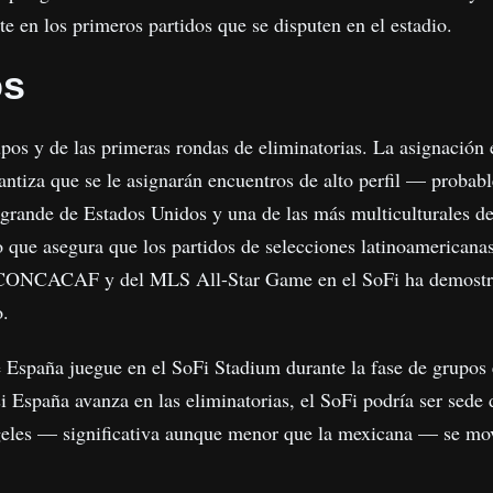
e en los primeros partidos que se disputen en el estadio.
os
upos y de las primeras rondas de eliminatorias. La asignación
rantiza que se le asignarán encuentros de alto perfil — probab
 grande de Estados Unidos y una de las más multiculturales 
que asegura que los partidos de selecciones latinoamericana
a CONCACAF y del MLS All-Star Game en el SoFi ha demostrado
o.
ue España juegue en el SoFi Stadium durante la fase de grupos
 España avanza en las eliminatorias, el SoFi podría ser sede d
les — significativa aunque menor que la mexicana — se movil