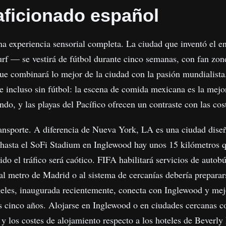
aficionado español
na experiencia sensorial completa. La ciudad que inventó el
surf — se vestirá de fútbol durante cinco semanas, con fan zon
ue combinará lo mejor de la ciudad con la pasión mundialista.
viaje incluso sin fútbol: la escena de comida mexicana es la 
do, y las playas del Pacífico ofrecen un contraste con las co
transporte. A diferencia de Nueva York, LA es una ciudad diseñ
 hasta el SoFi Stadium en Inglewood hay unos 15 kilómetros 
ido el tráfico será caótico. FIFA habilitará servicios de autob
al metro de Madrid o al sistema de cercanías debería preparar
eles, inaugurada recientemente, conecta con Inglewood y mejor
as cinco años. Alojarse en Inglewood o en ciudades cercanas 
y los costes de alojamiento respecto a los hoteles de Beverly