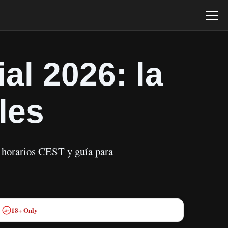
al 2026: la
les
 horarios CEST y guía para
18+ Only
18+