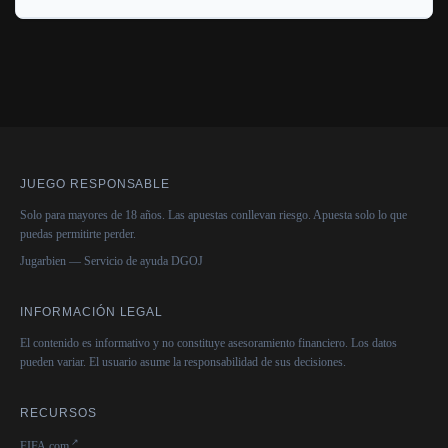
JUEGO RESPONSABLE
Solo para mayores de 18 años. Las apuestas conllevan riesgo. Apuesta solo lo que
puedas permitirte perder.
Jugarbien — Servicio de ayuda DGOJ
INFORMACIÓN LEGAL
El contenido es informativo y no constituye asesoramiento financiero. Los datos
pueden variar. El usuario asume la responsabilidad de sus decisiones.
RECURSOS
FIFA.com