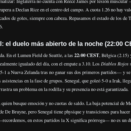
a matizar: Inglaterra no cuenta con Reece James por lesión muscula
upera a Declan Rice en el centro del campo. A cuota 1.26 no hay valo
rcados de goles, siempre con cabeza. Repasamos el estado de los de T
6.
: el duelo más abierto de la noche (22:00 
22:00 CEST
ada. En el Lumen Field de Seattle, a las
, Bélgica (2.15)
realmente igualado del día, con el empate a 3.10. Los
Diablos Rojos
s
n 5-1 a Nueva Zelanda tras no ganar sus dos primeros partidos— y s
 asistencias en la fase de grupos. Senegal, que goleó 5-0 a Irak, lle
astra un problema en la rodilla y su presencia no está garantizada.
ra quien busque emoción y no cuotas de saldo. La baja potencial de M
s de De Bruyne, pero Senegal tiene physique y transiciones para hace
—recordemos, en estos partidos la X significa prórroga— no es un di