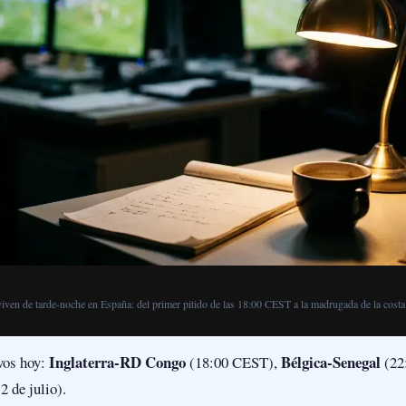
viven de tarde-noche en España: del primer pitido de las 18:00 CEST a la madrugada de la costa
Inglaterra-RD Congo
Bélgica-Senegal
avos hoy:
(18:00 CEST),
(22
 de julio).