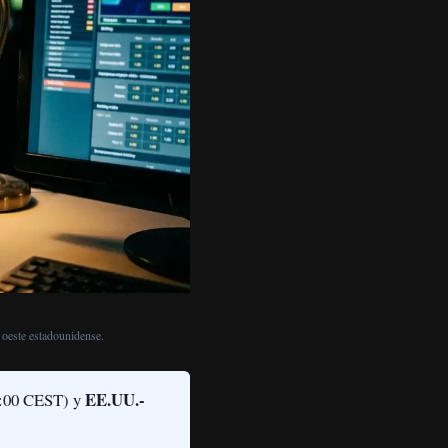
 oeste estadounidense.
EE.UU.-
:00 CEST) y