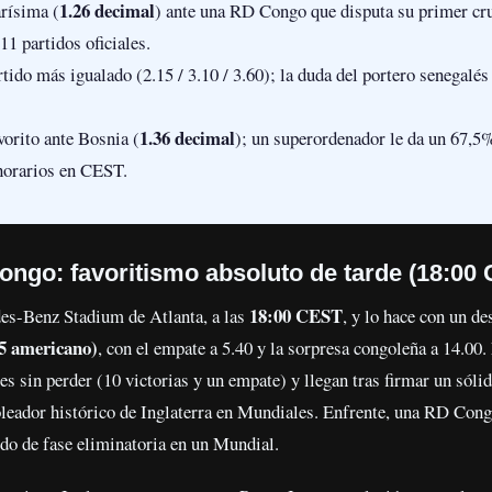
1.26 decimal
arísima (
) ante una RD Congo que disputa su primer cru
11 partidos oficiales.
rtido más igualado (2.15 / 3.10 / 3.60); la duda del portero senegalé
1.36 decimal
vorito ante Bosnia (
); un superordenador le da un 67,5
 horarios en CEST.
ongo: favoritismo absoluto de tarde (18:00
18:00 CEST
des-Benz Stadium de Atlanta, a las
, y lo hace con un de
85 americano)
, con el empate a 5.40 y la sorpresa congoleña a 14.0
les sin perder (10 victorias y un empate) y llegan tras firmar un sól
eador histórico de Inglaterra en Mundiales. Enfrente, una RD Congo
ido de fase eliminatoria en un Mundial.