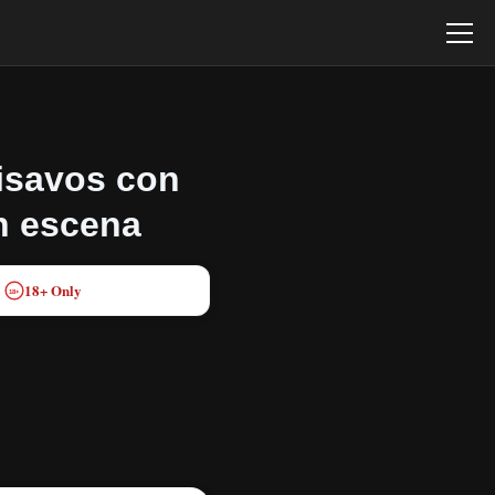
eisavos con
en escena
18+ Only
18+