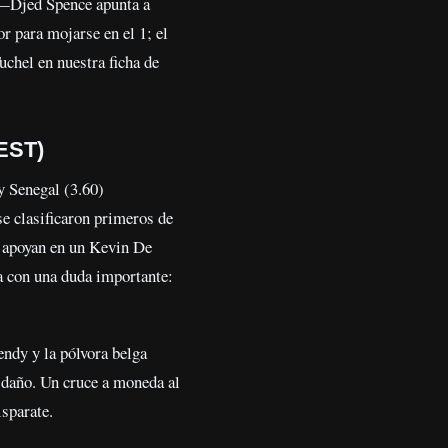
r —Djed Spence apunta a
r para mojarse en el 1; el
uchel en nuestra ficha de
CEST)
 y Senegal (3.60)
e clasificaron primeros de
e apoyan en un Kevin De
ga con una duda importante:
endy y la pólvora belga
r daño. Un cruce a moneda al
sparate.