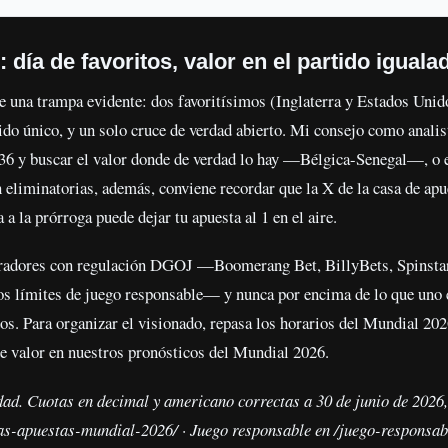
día de favoritos, valor en el partido iguala
ne una trampa evidente: dos favoritísimos (Inglaterra y Estados Unid
do único, y un solo cruce de verdad abierto. Mi consejo como analist
.36 y buscar el valor donde de verdad lo hay —Bélgica-Senegal—, o 
 eliminatorias, además, conviene recordar que la X de la casa de apu
a la prórroga puede dejar tu apuesta al 1 en el aire.
radores con regulación DGOJ —Boomerang Bet, BillyBets, Spinstar
los límites de juego responsable— y nunca por encima de lo que uno 
os. Para organizar el visionado, repasa los horarios del Mundial 202
e valor en nuestros pronósticos del Mundial 2026.
ad. Cuotas en decimal y americano correctas a 30 de junio de 2026,
s-apuestas-mundial-2026/ · Juego responsable en /juego-responsab