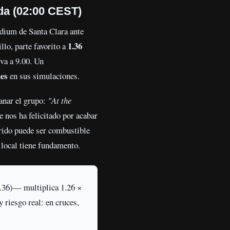
da (02:00 CEST)
tadium de Santa Clara ante
1.36
lo, parte favorito a
 va a 9.00. Un
es
en sus simulaciones.
ganar el grupo:
"At the
nos ha felicitado por acabar
erido puede ser combustible
o local tiene fundamento.
1.36)— multiplica 1.26 ×
 riesgo real: en cruces,