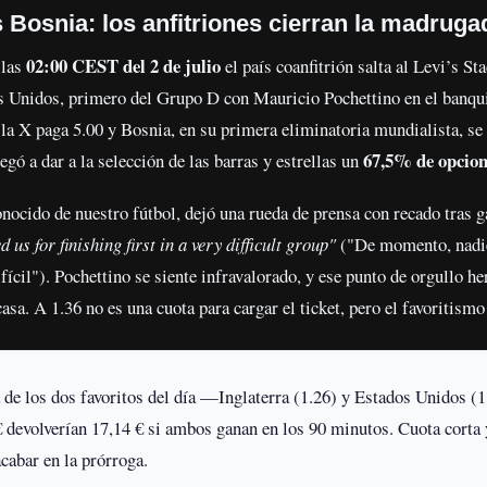
 Bosnia: los anfitriones cierran la madruga
02:00 CEST del 2 de julio
 las
el país coanfitrión salta al Levi’s S
 Unidos, primero del Grupo D con Mauricio Pochettino en el banquil
 la X paga 5.00 y Bosnia, en su primera eliminatoria mundialista, se
67,5% de opcion
egó a dar a la selección de las barras y estrellas un
onocido de nuestro fútbol, dejó una rueda de prensa con recado tras 
us for finishing first in a very difficult group"
("De momento, nadie 
ícil"). Pochettino se siente infravalorado, y ese punto de orgullo h
asa. A 1.36 no es una cuota para cargar el ticket, pero el favoritism
de los dos favoritos del día —Inglaterra (1.26) y Estados Unidos (
 € devolverían 17,14 € si ambos ganan en los 90 minutos. Cuota corta y
acabar en la prórroga.