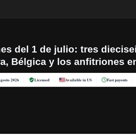
es del 1 de julio: tres diecis
ra, Bélgica y los anfitriones 
agosto 2026
Licensed
Available in US
Fast payouts