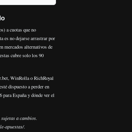
do
os) a cuotas que no
a es no dejarse arrastrar por
en mercados alternativos de
estas cubre solo los 90
.bet, WinRolla o RichRoyal
esté dispuesto a perder en
6 para España y dónde ver el
 sujetas a cambios.
le-apuestas/.