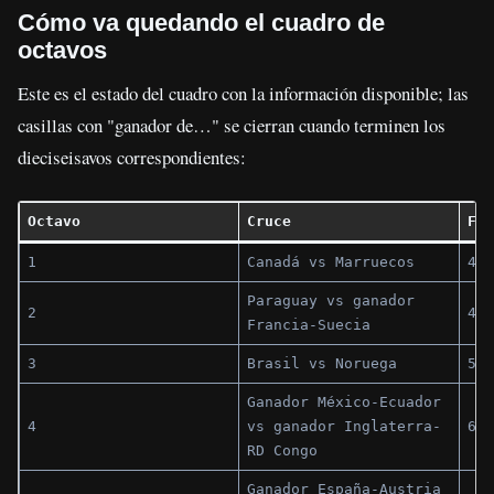
Cómo va quedando el cuadro de
octavos
Este es el estado del cuadro con la información disponible; las
casillas con "ganador de…" se cierran cuando terminen los
dieciseisavos correspondientes:
Octavo
Cruce
Fec
1
Canadá vs Marruecos
4 j
Paraguay vs ganador
2
4 j
Francia-Suecia
3
Brasil vs Noruega
5 j
Ganador México-Ecuador
4
vs ganador Inglaterra-
6 j
RD Congo
Ganador España-Austria