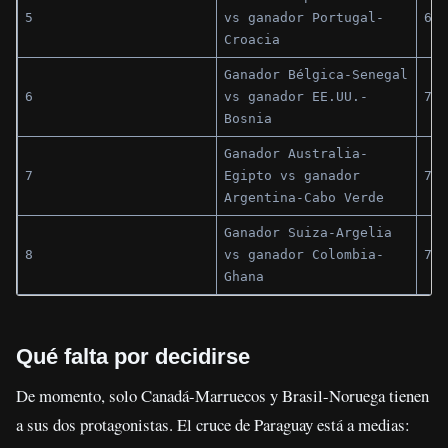
5
vs ganador Portugal-
6 j
Croacia
Ganador Bélgica-Senegal
6
vs ganador EE.UU.-
7 j
Bosnia
Ganador Australia-
7
Egipto vs ganador
7 j
Argentina-Cabo Verde
Ganador Suiza-Argelia
8
vs ganador Colombia-
7 j
Ghana
Qué falta por decidirse
De momento, solo Canadá-Marruecos y Brasil-Noruega tienen
a sus dos protagonistas. El cruce de Paraguay está a medias: