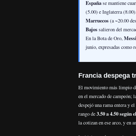
España
se mantiene cuart
(5.00) e Inglaterra (8.00)
Marruecos
(a ~20.00 de
Bajos
salieron del merc
Messi
En la Bota de Oro,
junio, expresadas como r
Francia despega t
El movimiento más limpio de
en el mercado de campeón; l
despejó una rama entera y el
3.50 a 4.50 según 
rango de
la cotizan en ese arco, y en 