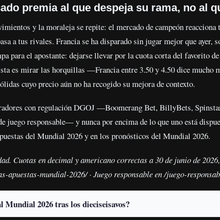
cado premia al que despeja su rama, no al q
imientos y la moraleja se repite: el mercado de campeón reacciona t
asa a tus rivales. Francia se ha disparado sin jugar mejor que ayer, 
mpa para el apostante: dejarse llevar por la cuota corta del favorito 
ista es mirar las horquillas —Francia entre 3.50 y 4.50 dice mucho
sólidas cuyo precio aún no ha recogido su mejora de contexto.
radores con regulación DGOJ —Boomerang Bet, BillyBets, Spinstar.
 de juego responsable— y nunca por encima de lo que uno está dispue
apuestas del Mundial 2026 y en los pronósticos del Mundial 2026.
ad. Cuotas en decimal y americano correctas a 30 de junio de 2026,
s-apuestas-mundial-2026/ · Juego responsable en /juego-responsab
al Mundial 2026 tras los dieciseisavos?