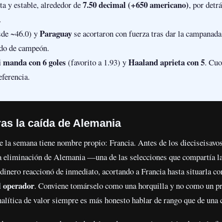
7.50 decimal (+650 americano)
a y estable, alrededor de
, por detr
.
Paraguay
sde ~46.0) y
se acortaron con fuerza tras dar la campanad
ado de campeón.
 manda con 6 goles
Haaland aprieta con 5
(favorito a 1.93) y
. Cuo
eferencia.
ras la caída de Alemania
 la semana tiene nombre propio: Francia. Antes de los dieciseisavo
a eliminación de Alemania —una de las selecciones que compartía la
 dinero reaccionó de inmediato, acortando a Francia hasta situarla co
el operador
. Conviene tomárselo como una horquilla y no como un pre
analítica de valor siempre es más honesto hablar de rango que de una c