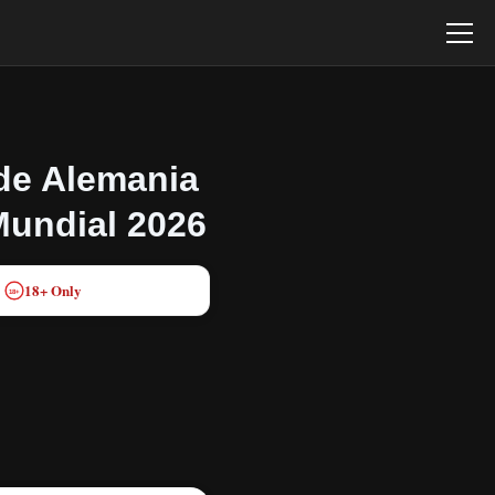
 de Alemania
 Mundial 2026
18+ Only
18+