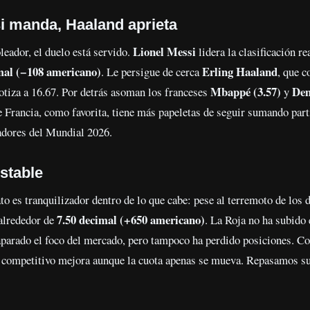
i manda, Haaland aprieta
Lionel Messi
eador, el duelo está servido.
lidera la clasificación r
mal (−108 americano)
Erling Haaland
. Le persigue de cerca
, que c
Mbappé (3.57)
Dem
otiza a 16.67. Por detrás asoman los franceses
y
ue Francia, como favorita, tiene más papeletas de seguir sumando par
adores del Mundial 2026.
stable
dato es tranquilizador dentro de lo que cabe: pese al terremoto de los 
7.50 decimal (+650 americano)
 alrededor de
. La Roja no ha subido
parado el foco del mercado, pero tampoco ha perdido posiciones. C
o competitivo mejora aunque la cuota apenas se mueva. Repasamos su 