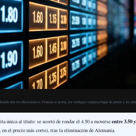
enado tras los dieciseisavos: Francia se acorta, los verdugos sorpresa bajan de precio y los e
entre 3.50 
ita única al título: se acortó de rondar el 4.50 a moverse
 en el precio más corto), tras la eliminación de Alemania.