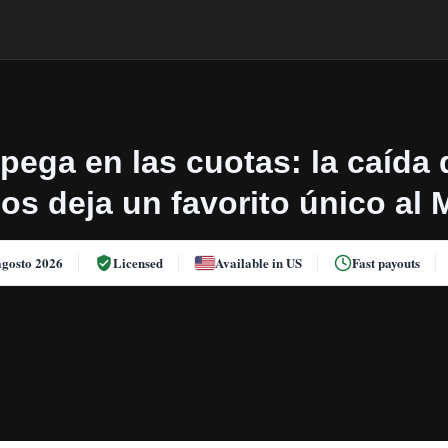
pega en las cuotas: la caída
os deja un favorito único al
agosto 2026
Licensed
Available in US
Fast payouts