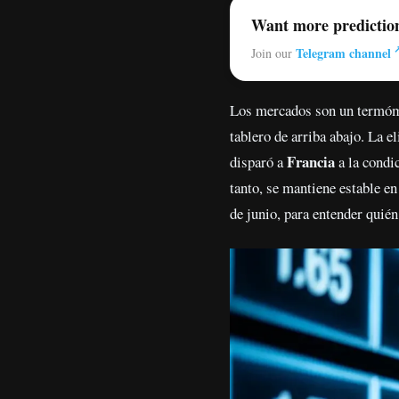
Want more predictio
Telegram channel
Join our
Los mercados son un termómet
tablero de arriba abajo. La 
Francia
disparó a
a la condic
tanto, se mantiene estable e
de junio, para entender quién