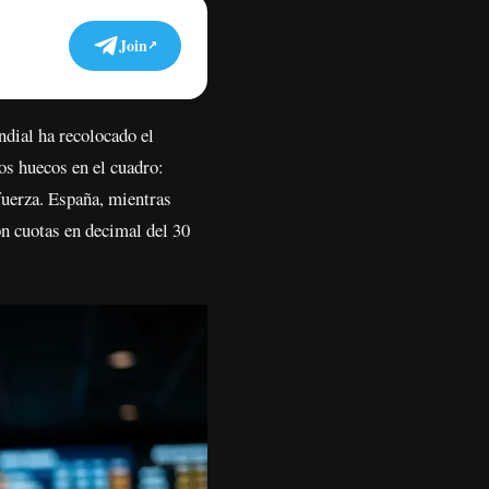
Join
dial ha recolocado el
os huecos en el cuadro:
 fuerza. España, mientras
on cuotas en decimal del 30