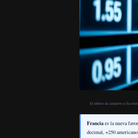
El tablero de campeón se ha reord
Francia
es la nueva favor
decimal, +250 americano,