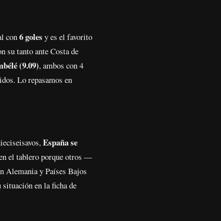
6 goles
eal con
y es el favorito
on su tanto ante Costa de
bélé (9.09)
, ambos con 4
tidos. Lo repasamos en
España se
dieciseisavos,
 en el tablero porque otros —
on Alemania y Países Bajos
situación en la ficha de