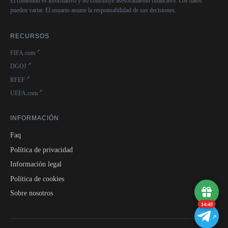
El contenido es informativo y no constituye asesoramiento financiero. Los datos
pueden variar. El usuario asume la responsabilidad de sus decisiones.
RECURSOS
FIFA.com
DGOJ
RFEF
UEFA.com
INFORMACIÓN
Faq
Política de privacidad
Información legal
Política de cookies
Sobre nosotros
14:45