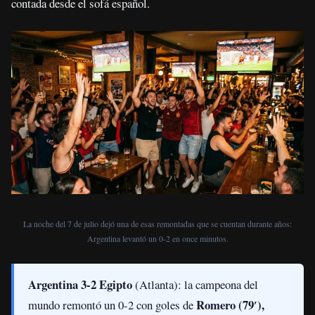
contada desde el sofá español.
La noche del 7 de julio dejó una de esas remontadas que se cuentan durante años:
Argentina levantó un 0-2 en once minutos.
Argentina 3-2 Egipto
(Atlanta): la campeona del
Romero (79′),
mundo remontó un 0-2 con goles de