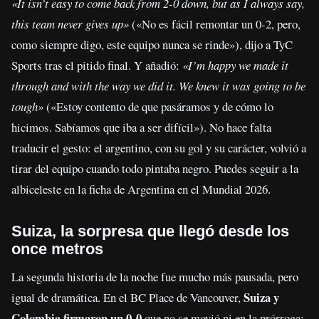
«It isn’t easy to come back from 2-0 down, but as I always say,
this team never gives up»
(«No es fácil remontar un 0-2, pero,
como siempre digo, este equipo nunca se rinde»), dijo a TyC
Sports tras el pitido final. Y añadió:
«I’m happy we made it
through and with the way we did it. We knew it was going to be
tough»
(«Estoy contento de que pasáramos y de cómo lo
hicimos. Sabíamos que iba a ser difícil»). No hace falta
traducir el gesto: el argentino, con su gol y su carácter, volvió a
tirar del equipo cuando todo pintaba negro. Puedes seguir a la
albiceleste en la ficha de Argentina en el Mundial 2026.
Suiza, la sorpresa que llegó desde los
once metros
La segunda historia de la noche fue mucho más pausada, pero
Suiza y
igual de dramática. En el BC Place de Vancouver,
Colombia firmaron un 0-0
que no se movió ni en la prórroga: